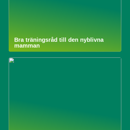
Bra träningsråd till den nyblivna
mamman