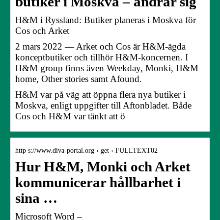
butiker i Moskva – ändrar sig
H&M i Ryssland: Butiker planeras i Moskva för
Cos och Arket
2 mars 2022 — Arket och Cos är H&M-ägda
konceptbutiker och tillhör H&M-koncernen. I
H&M group finns även Weekday, Monki, H&M
home, Other stories samt Afound.
H&M var på väg att öppna flera nya butiker i
Moskva, enligt uppgifter till Aftonbladet. Både
Cos och H&M var tänkt att ö
http s://www.diva-portal.org › get › FULLTEXT02
Hur H&M, Monki och Arket
kommunicerar hållbarhet i
sina …
Microsoft Word –