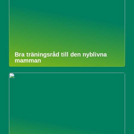
Bra träningsråd till den nyblivna
mamman