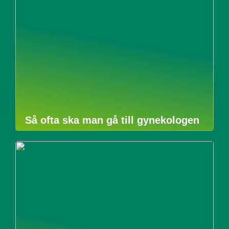
Så ofta ska man gå till gynekologen