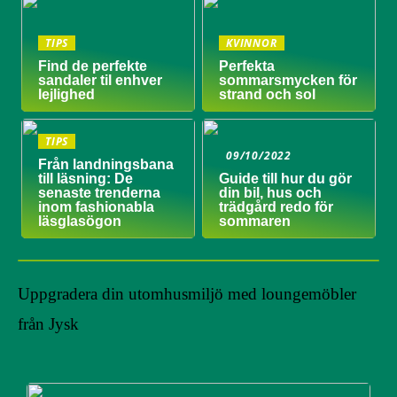
TIPS
KVINNOR
Find de perfekte
Perfekta
sandaler til enhver
sommarsmycken för
lejlighed
strand och sol
TIPS
09/10/2022
Från landningsbana
till läsning: De
Guide till hur du gör
senaste trenderna
din bil, hus och
inom fashionabla
trädgård redo för
läsglasögon
sommaren
Uppgradera din utomhusmiljö med loungemöbler
från Jysk