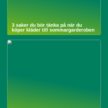
3 saker du bör tänka på när du
köper kläder till sommargarderoben