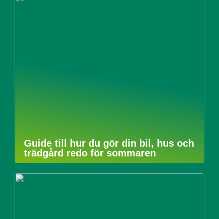
Guide till hur du gör din bil, hus och
trädgård redo för sommaren