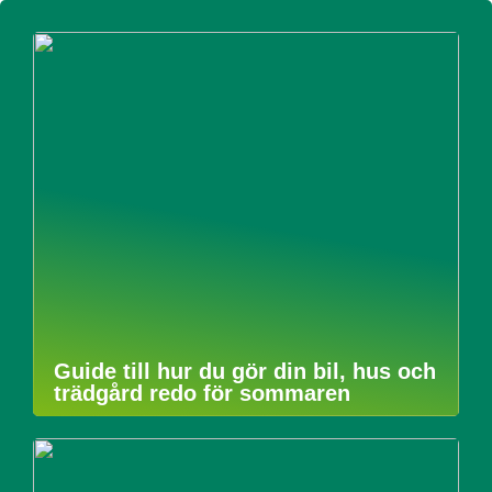
Guide till hur du gör din bil, hus och
trädgård redo för sommaren