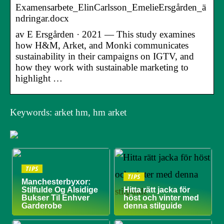
Examensarbete_ElinCarlsson_EmelieErsgården_ä
ndringar.docx
av E Ersgården · 2021 — This study examines
how H&M, Arket, and Monki communicates
sustainability in their campaigns on IGTV, and
how they work with sustainable marketing to
highlight …
Keywords: arket hm, hm arket
TIPS
TIPS
Manchesterbyxor:
Stilfulde Og Alsidige
Hitta rätt jacka för
Bukser Til Enhver
höst och vinter med
Garderobe
denna stilguide