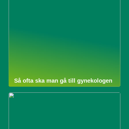
Så ofta ska man gå till gynekologen