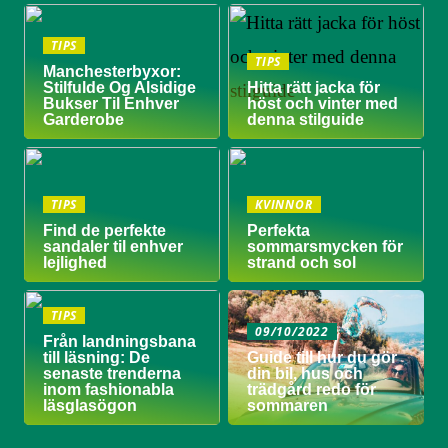
TIPS
TIPS
Manchesterbyxor:
Stilfulde Og Alsidige
Hitta rätt jacka för
Bukser Til Enhver
höst och vinter med
Garderobe
denna stilguide
TIPS
KVINNOR
Find de perfekte
Perfekta
sandaler til enhver
sommarsmycken för
lejlighed
strand och sol
TIPS
09/10/2022
Från landningsbana
till läsning: De
Guide till hur du gör
senaste trenderna
din bil, hus och
inom fashionabla
trädgård redo för
läsglasögon
sommaren