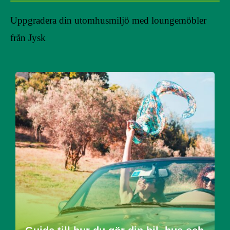
Uppgradera din utomhusmiljö med loungemöbler
från Jysk