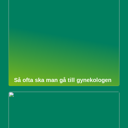
Så ofta ska man gå till gynekologen