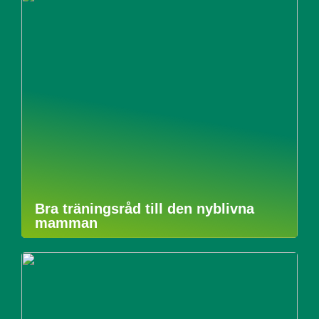
Bra träningsråd till den nyblivna
mamman