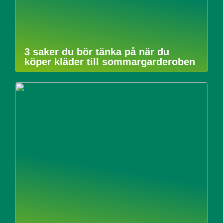
3 saker du bör tänka på när du
köper kläder till sommargarderoben