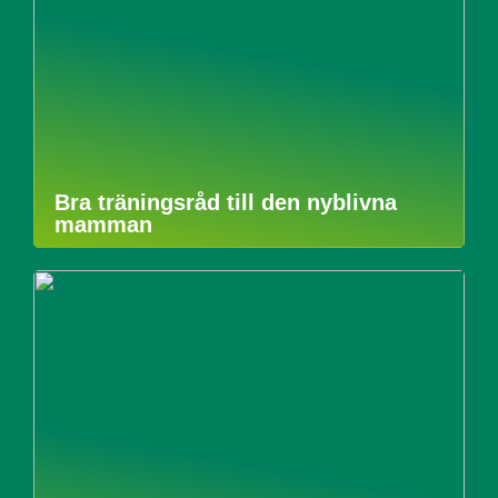
Bra träningsråd till den nyblivna
mamman