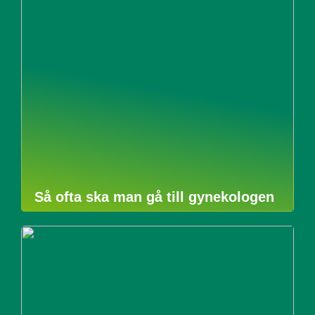
Så ofta ska man gå till gynekologen