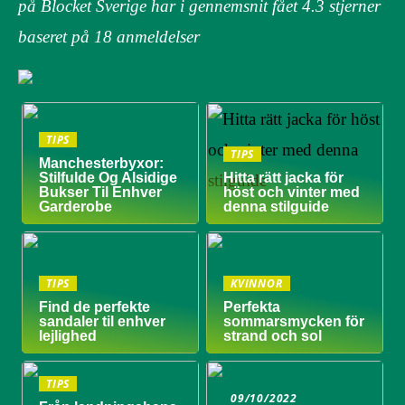
på Blocket Sverige har i gennemsnit fået
4.3
stjerner
baseret på
18
anmeldelser
TIPS
TIPS
Manchesterbyxor:
Stilfulde Og Alsidige
Hitta rätt jacka för
Bukser Til Enhver
höst och vinter med
Garderobe
denna stilguide
TIPS
KVINNOR
Find de perfekte
Perfekta
sandaler til enhver
sommarsmycken för
lejlighed
strand och sol
TIPS
09/10/2022