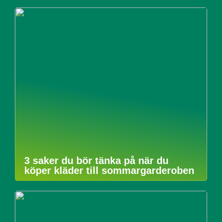
3 saker du bör tänka på när du
köper kläder till sommargarderoben