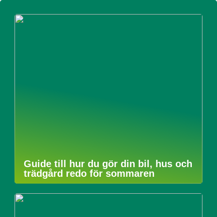
Guide till hur du gör din bil, hus och
trädgård redo för sommaren