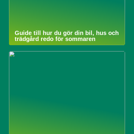
Guide till hur du gör din bil, hus och
trädgård redo för sommaren