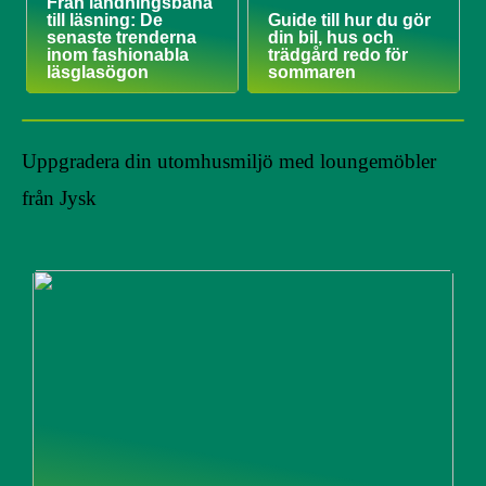
Från landningsbana
till läsning: De
Guide till hur du gör
senaste trenderna
din bil, hus och
inom fashionabla
trädgård redo för
läsglasögon
sommaren
Uppgradera din utomhusmiljö med loungemöbler
från Jysk