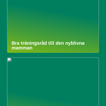
Bra träningsråd till den nyblivna
mamman