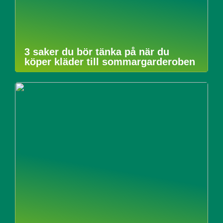
3 saker du bör tänka på när du
köper kläder till sommargarderoben