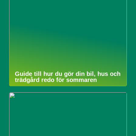
Guide till hur du gör din bil, hus och
trädgård redo för sommaren