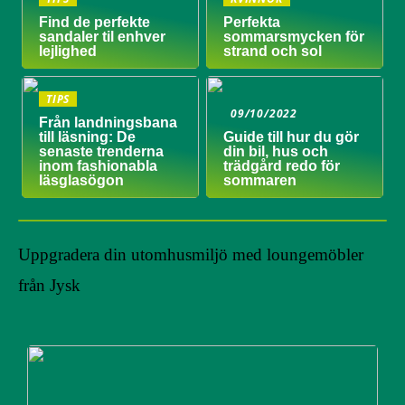
Find de perfekte
Perfekta
sandaler til enhver
sommarsmycken för
lejlighed
strand och sol
TIPS
09/10/2022
Från landningsbana
till läsning: De
Guide till hur du gör
senaste trenderna
din bil, hus och
inom fashionabla
trädgård redo för
läsglasögon
sommaren
Uppgradera din utomhusmiljö med loungemöbler
från Jysk