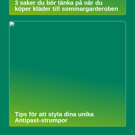
3 saker du bör tänka på när du
köper kläder till sommargarderoben
Tips för att styla dina unika
Antipast-strumpor