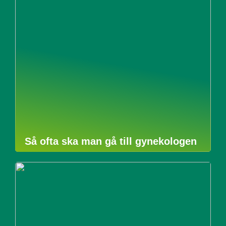
Så ofta ska man gå till gynekologen