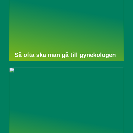
Så ofta ska man gå till gynekologen