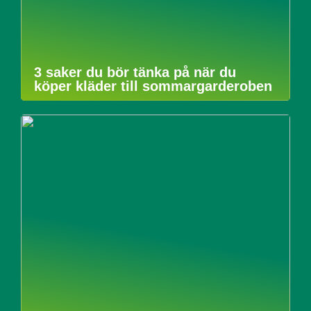
3 saker du bör tänka på när du
köper kläder till sommargarderoben