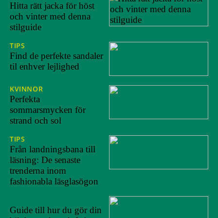
Hitta rätt jacka för höst
och vinter med denna
stilguide
TIPS
29/07/2024
Find de perfekte sandaler
til enhver lejlighed
KVINNOR
26/07/2024
Perfekta
sommarsmycken för
strand och sol
TIPS
03/04/2023
Från landningsbana till
läsning: De senaste
trenderna inom
fashionabla läsglasögon
09/10/2022
Guide till hur du gör din