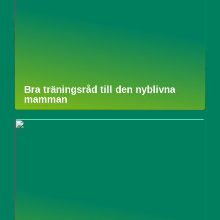
Bra träningsråd till den nyblivna
mamman