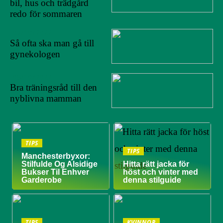
bil, hus och trädgård
redo för sommaren
07/10/2022
Så ofta ska man gå till
gynekologen
05/10/2022
Bra träningsråd till den
nyblivna mamman
TIPS
TIPS
Manchesterbyxor:
Stilfulde Og Alsidige
Hitta rätt jacka för
Bukser Til Enhver
höst och vinter med
Garderobe
denna stilguide
TIPS
KVINNOR