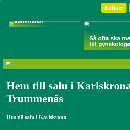
Guide till hur du gör
Butiker
din bil, hus och
trädgård redo för
sommaren
Så ofta ska m
till gynekolog
Hem till salu i Karlskron
Trummenäs
Hus till salu i Karlskrona