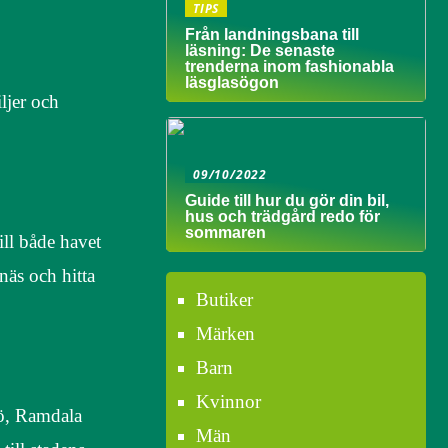
TIPS
Från landningsbana till
läsning: De senaste
trenderna inom fashionabla
läsglasögon
ljer och
09/10/2022
Guide till hur du gör din bil,
hus och trädgård redo för
sommaren
ill både havet
näs och hitta
Butiker
Märken
Barn
Kvinnor
kö, Ramdala
Män