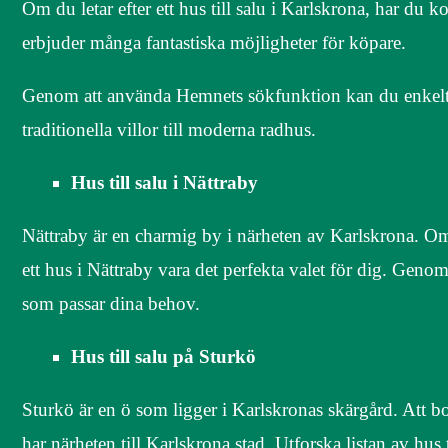
Om du letar efter ett hus till salu i Karlskrona, har du k
erbjuder många fantastiska möjligheter för köpare.
Genom att använda Hemnets sökfunktion kan du enkelt hit
traditionella villor till moderna radhus.
Hus till salu i Nättraby
Nättraby är en charmig by i närheten av Karlskrona. Om
ett hus i Nättraby vara det perfekta valet för dig. Geno
som passar dina behov.
Hus till salu på Sturkö
Sturkö är en ö som ligger i Karlskronas skärgård. Att b
har närheten till Karlskrona stad. Utforska listan av hus