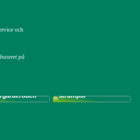
service och
 baseret på
 du bör tänka
du köper
Tips för att styla dina
ill
unika Antipast-
garderoben
strumpor