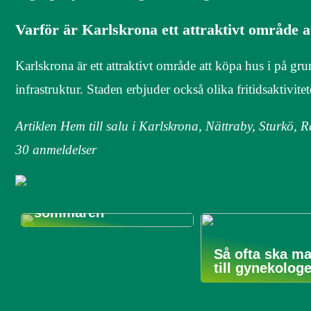
Varför är Karlskrona ett attraktivt område a
Karlskrona är ett attraktivt område att köpa hus i på gru
infrastruktur. Staden erbjuder också olika fritidsaktivite
Artiklen Hem till salu i Karlskrona, Nättraby, Sturkö
30
anmeldelser
Guide till hur du gör
din bil, hus och
trädgård redo för
sommaren
Så ofta ska m
till gynekolog