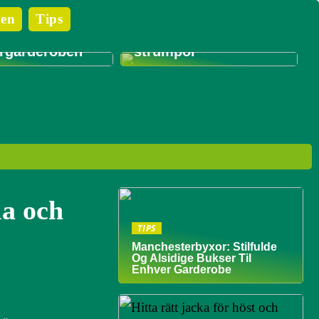
 du bör tänka
en
Tips
du köper
Tips för att styla dina
ill
unika Antipast-
garderoben
strumpor
la och
TIPS
Manchesterbyxor: Stilfulde
Og Alsidige Bukser Til
Enhver Garderobe