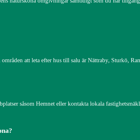
ens natursköna omgivningar samtidigt som du har tillgång t
a områden att leta efter hus till salu är Nättraby, Sturkö, R
bbplatser såsom Hemnet eller kontakta lokala fastighetsmäkl
rona?