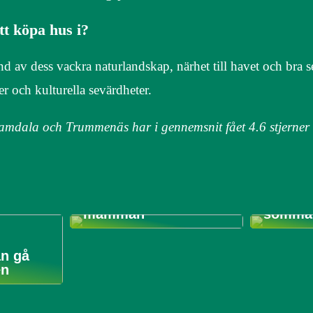
tt köpa hus i?
nd av dess vackra naturlandskap, närhet till havet och bra 
ter och kulturella sevärdheter.
, Ramdala och Trummenäs har i gennemsnit fået
4.6
stjerner
3 saker
Bra träningsråd till
på när 
den nyblivna
kläder t
mamman
sommar
an gå
en