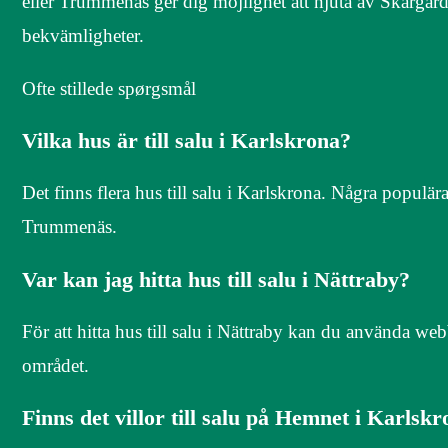
eller Trummenäs ger dig möjlighet att njuta av Skärgård
bekvämligheter.
Ofte stillede spørgsmål
Vilka hus är till salu i Karlskrona?
Det finns flera hus till salu i Karlskrona. Några populär
Trummenäs.
Var kan jag hitta hus till salu i Nättraby?
För att hitta hus till salu i Nättraby kan du använda we
området.
Finns det villor till salu på Hemnet i Karlsk