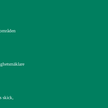
a områden
ighetsmäklare
s skick,