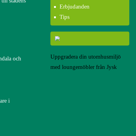
ill stadens
Erbjudanden
Tips
Uppgradera din utomhusmiljö
amdala och
med loungemöbler från Jysk
are i