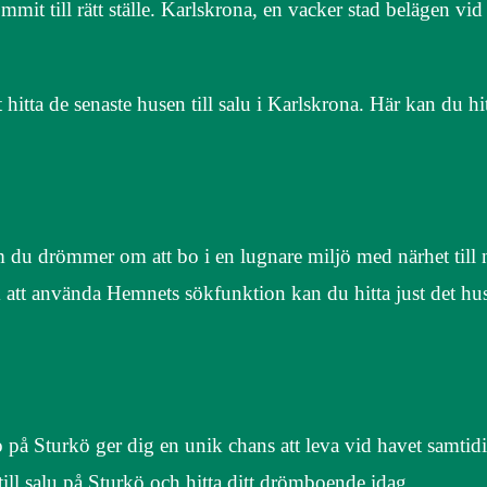
ommit till rätt ställe. Karlskrona, en vacker stad belägen vid
ta de senaste husen till salu i Karlskrona. Här kan du hitt
 du drömmer om att bo i en lugnare miljö med närhet till 
m att använda Hemnets sökfunktion kan du hitta just det hus
o på Sturkö ger dig en unik chans att leva vid havet samti
 till salu på Sturkö och hitta ditt drömboende idag.