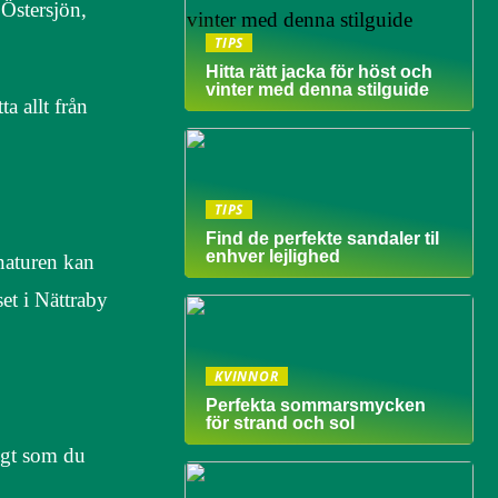
 Östersjön,
TIPS
Hitta rätt jacka för höst och
vinter med denna stilguide
a allt från
TIPS
Find de perfekte sandaler til
enhver lejlighed
naturen kan
et i Nättraby
KVINNOR
Perfekta sommarsmycken
för strand och sol
digt som du