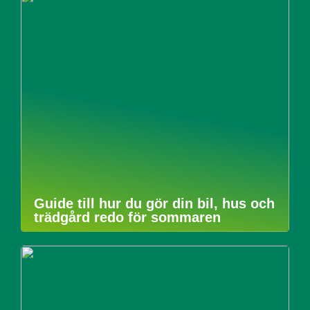
Guide till hur du gör din bil, hus och
trädgård redo för sommaren