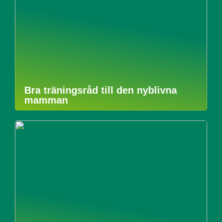
Bra träningsråd till den nyblivna
mamman