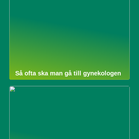
Så ofta ska man gå till gynekologen