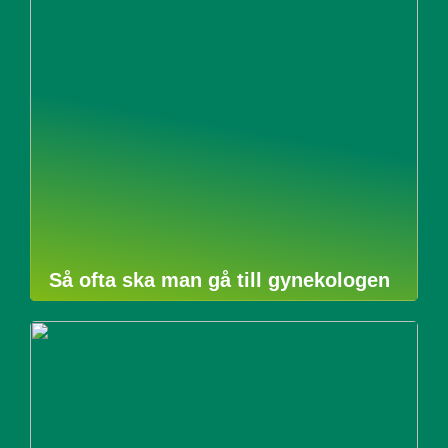
Så ofta ska man gå till gynekologen