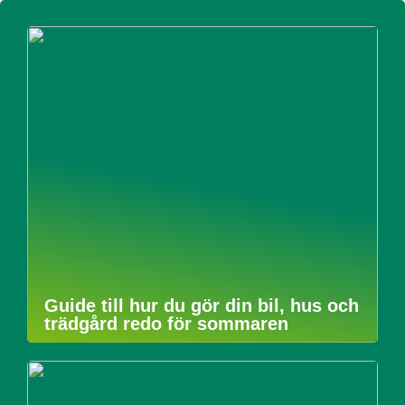
Guide till hur du gör din bil, hus och
trädgård redo för sommaren