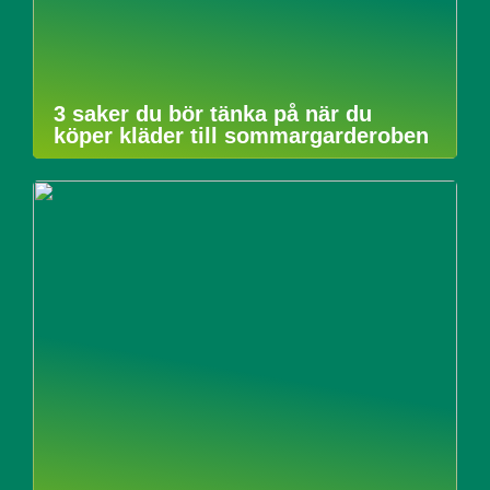
3 saker du bör tänka på när du
köper kläder till sommargarderoben