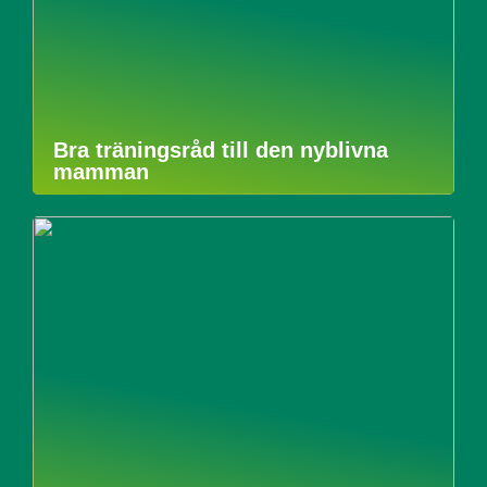
Bra träningsråd till den nyblivna
mamman