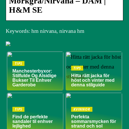
Mörkgrå/Nirvana – DAM |
H&M SE
Keywords: hm nirvana, nirvana hm
TIPS
TIPS
Manchesterbyxor:
Stilfulde Og Alsidige
Hitta rätt jacka för
Bukser Til Enhver
höst och vinter med
Garderobe
denna stilguide
TIPS
KVINNOR
Find de perfekte
Perfekta
sandaler til enhver
sommarsmycken för
lejlighed
strand och sol