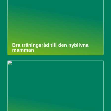
Bra träningsråd till den nyblivna
mamman