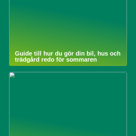
Guide till hur du gör din bil, hus och
trädgård redo för sommaren