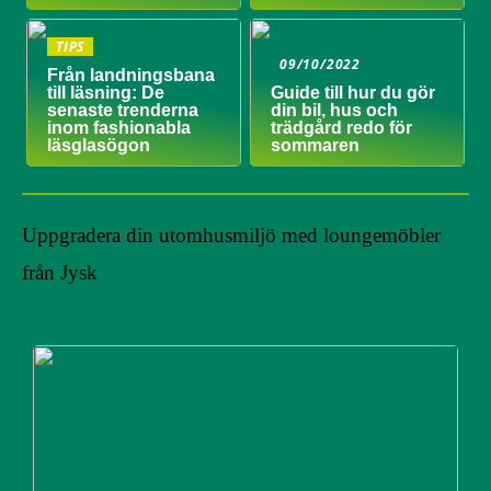
TIPS
09/10/2022
Från landningsbana
till läsning: De
Guide till hur du gör
senaste trenderna
din bil, hus och
inom fashionabla
trädgård redo för
läsglasögon
sommaren
Uppgradera din utomhusmiljö med loungemöbler
från Jysk