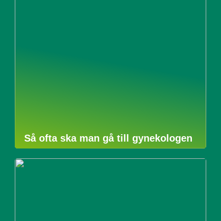
Så ofta ska man gå till gynekologen