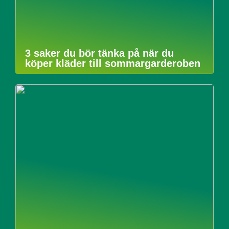
3 saker du bör tänka på när du
köper kläder till sommargarderoben