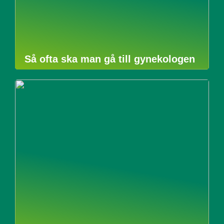
Så ofta ska man gå till gynekologen