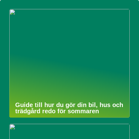
Guide till hur du gör din bil, hus och
trädgård redo för sommaren