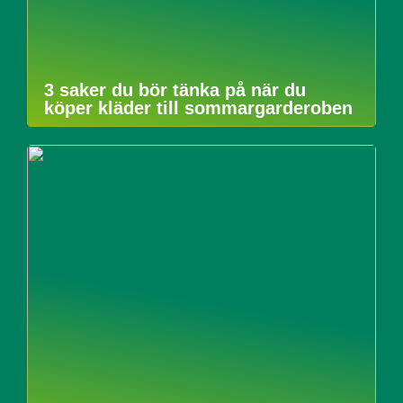
3 saker du bör tänka på när du
köper kläder till sommargarderoben