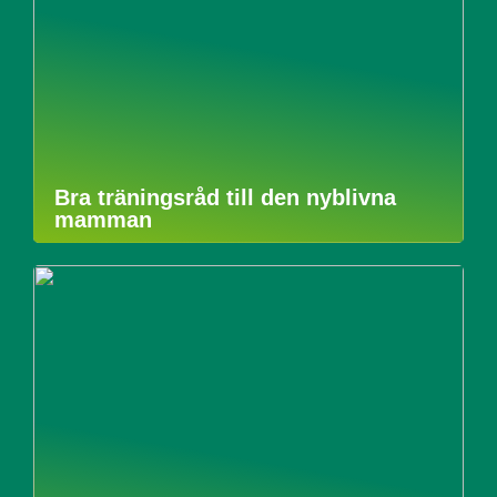
Bra träningsråd till den nyblivna
mamman