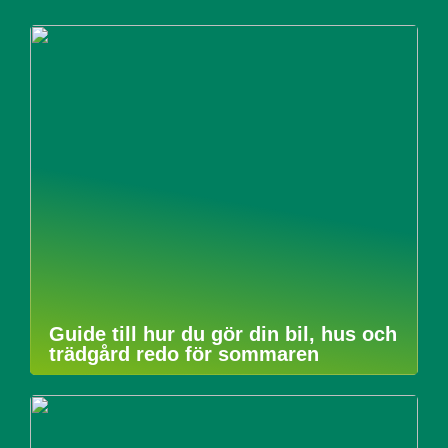
Guide till hur du gör din bil, hus och
trädgård redo för sommaren