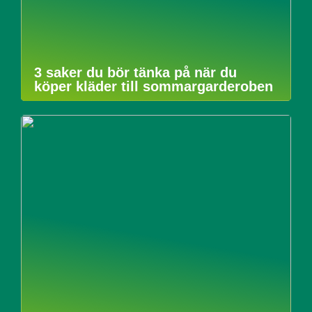
3 saker du bör tänka på när du
köper kläder till sommargarderoben