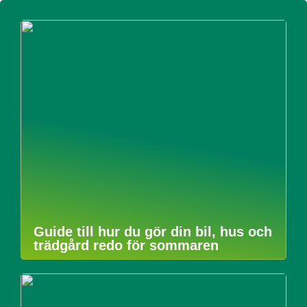
Guide till hur du gör din bil, hus och
trädgård redo för sommaren