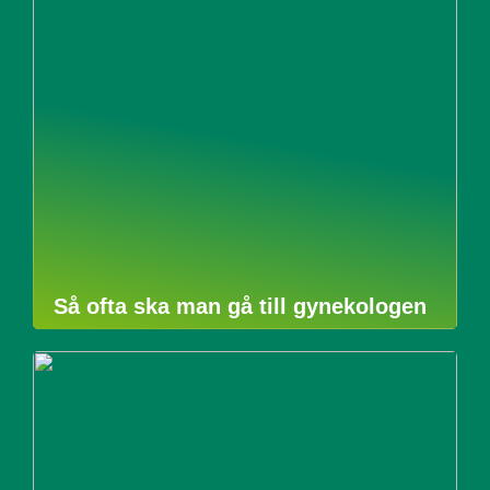
Så ofta ska man gå till gynekologen