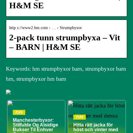
H&M SE
http s://www2.hm.com › … › Strumpbyxor
2-pack tunn strumpbyxa – Vit
– BARN | H&M SE
Keywords: hm strumpbyxor barn, strumpbyxor barn
hm, strumpbyxor hm barn
TIPS
TIPS
Manchesterbyxor:
Stilfulde Og Alsidige
Hitta rätt jacka för
Bukser Til Enhver
höst och vinter med