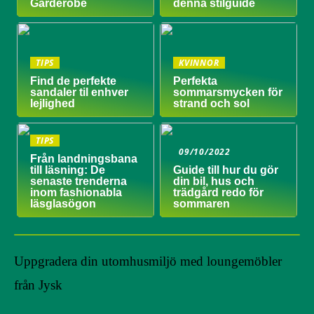
Garderobe
denna stilguide
TIPS
KVINNOR
Find de perfekte
Perfekta
sandaler til enhver
sommarsmycken för
lejlighed
strand och sol
TIPS
09/10/2022
Från landningsbana
till läsning: De
Guide till hur du gör
senaste trenderna
din bil, hus och
inom fashionabla
trädgård redo för
läsglasögon
sommaren
Uppgradera din utomhusmiljö med loungemöbler
från Jysk