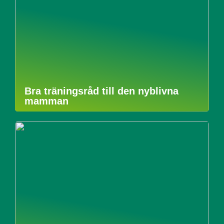
Bra träningsråd till den nyblivna
mamman