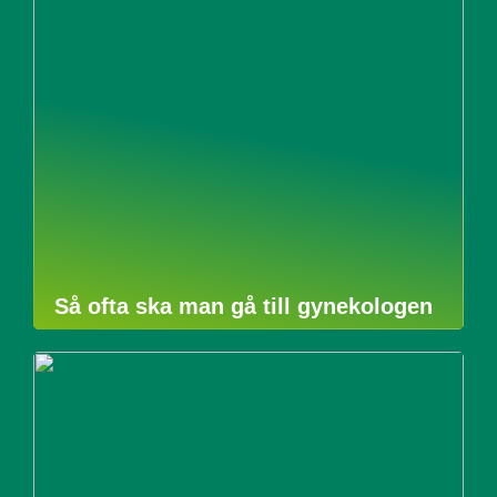
Så ofta ska man gå till gynekologen