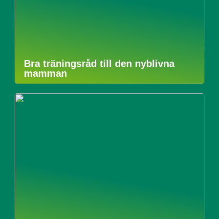
Bra träningsråd till den nyblivna
mamman