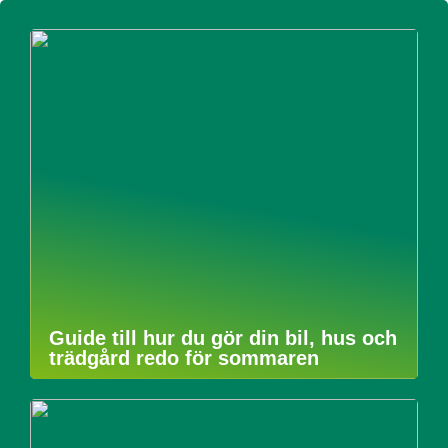
Guide till hur du gör din bil, hus och
trädgård redo för sommaren