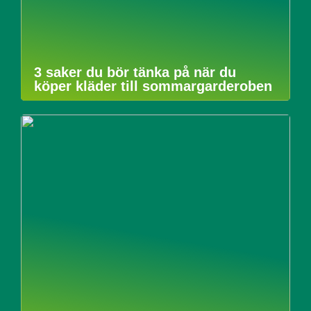
3 saker du bör tänka på när du
köper kläder till sommargarderoben