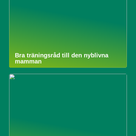
Bra träningsråd till den nyblivna
mamman