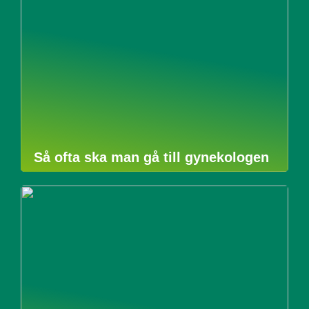
Så ofta ska man gå till gynekologen