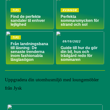
TIPS
KVINNOR
Find de perfekte
Perfekta
sandaler til enhver
sommarsmycken för
lejlighed
strand och sol
TIPS
09/10/2022
Från landningsbana
till läsning: De
Guide till hur du gör
senaste trenderna
din bil, hus och
inom fashionabla
trädgård redo för
läsglasögon
sommaren
Uppgradera din utomhusmiljö med loungemöbler
från Jysk