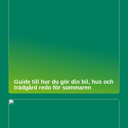
Guide till hur du gör din bil, hus och
trädgård redo för sommaren