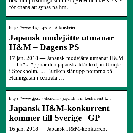
dela din personliga stil med @HM och #HMxME
för chans att synas på hm.
http s://www.dagensps.se › Alla nyheter
Japansk modejätte utmanar
H&M – Dagens PS
17 jan. 2018 — Japansk modejätte utmanar H&M
… I höst öppnar den japanska klädkedjan Uniqlo
i Stockholm. … Butiken slår upp portarna på
Hamngatan i centrala …
http s://www.gp.se › ekonomi › japansk-h-m-konkurrent-k…
Japansk H&M-konkurrent
kommer till Sverige | GP
16 jan. 2018 — Japansk H&M-konkurrent