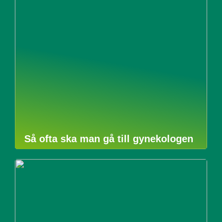
Så ofta ska man gå till gynekologen