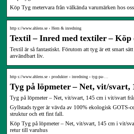
Köp Tyg metervara från välkända varumärken hos oss p
http s://www.ahlens.se › Hem & inredning
Textil – Inred med textiler – Köp 
Textil är så fantastiskt. Förutom att tyg är ett smart s
användbart liv.
http s://www.ahlens.se › produkter › inredning › tyg-pa-…
Tyg på löpmeter – Net, vit/svart, 
Tyg på löpmeter – Net, vit/svart, 145 cm i vit/svart fr
Gyllstads tyger är vävda av 100% ekologisk GOTS-certi
struktur och ett fint fall.
Köp Tyg på löpmeter – Net, vit/svart, 145 cm i vit/sv
retur till varuhus