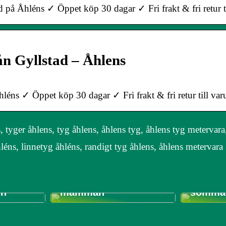
 på Åhléns ✓ Öppet köp 30 dagar ✓ Fri frakt & fri retur t
ån Gyllstad – Åhlens
léns ✓ Öppet köp 30 dagar ✓ Fri frakt & fri retur till var
 tyger åhlens, tyg åhlens, åhlens tyg, åhlens tyg metervara
léns, linnetyg åhléns, randigt tyg åhlens, åhlens metervara
3 saker
Bra träningsråd till
på när 
an gå
den nyblivna
kläder t
en
mamman
sommar