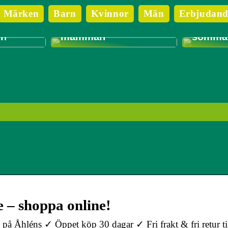
3 saker
Märken
Barn
Kvinnor
Män
Erbjudand
Bra träningsråd till
på när 
an gå
den nyblivna
kläder t
en
mamman
sommar
e – shoppa online!
å Åhléns ✓ Öppet köp 30 dagar ✓ Fri frakt & fri retur ti