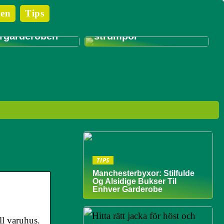
 du bör tänka
en
Tips
du köper
Tips för att styla dina
ill
unika Antipast-
garderoben
strumpor
TIPS
Manchesterbyxor: Stilfulde
Og Alsidige Bukser Til
Enhver Garderobe
ll varuhus.