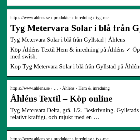
http s://www.ahlens.se › produkter › inredning › tyg-me…
Tyg Metervara Solar i blå från G
Tyg Metervara Solar i blå från Gyllstad | Åhlens
Köp Åhléns Textil Hem & inredning på Åhléns ✓ Öppet 
med swish.
Köp Tyg Metervara Solar i blå från Gyllstad på Åhléns
http s://www.ahlens.se › … › Åhléns › Hem & inredning
Åhléns Textil – Köp online
Tyg Metervara Delta, grå. 1/2. Beskrivning. Gyllstad
relativt kraftigt, och mjukt med en …
http s://www.ahlens.se › produkter › inredning › tyg-me…