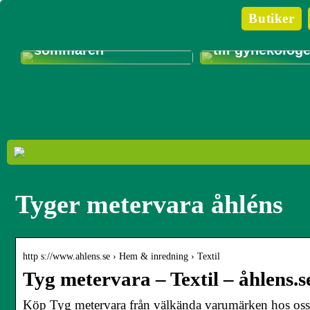
Guide till hur du gör
Butiker
din bil, hus och
trädgård redo för
Så ofta ska m
sommaren
till gynekolog
Tyger metervara åhléns
http s://www.ahlens.se › Hem & inredning › Textil
Tyg metervara – Textil – åhlens.s
Köp Tyg metervara från välkända varumärken hos oss p