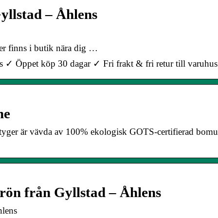
yllstad – Åhlens
r finns i butik nära dig …
 ✓ Öppet köp 30 dagar ✓ Fri frakt & fri retur till varuhus
ne
 tyger är vävda av 100% ekologisk GOTS-certifierad bomul
rön från Gyllstad – Åhlens
hlens