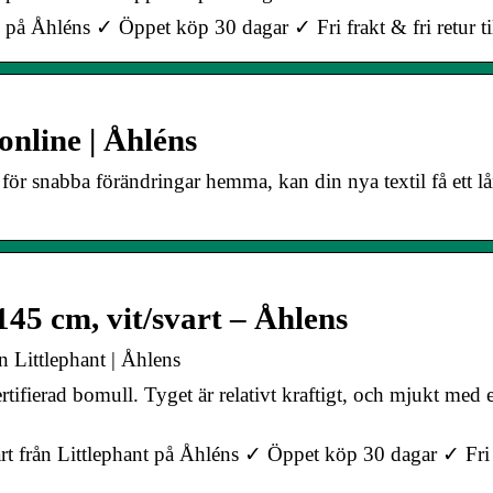
å Åhléns ✓ Öppet köp 30 dagar ✓ Fri frakt & fri retur ti
online | Åhléns
ätt för snabba förändringar hemma, kan din nya textil få ett l
145 cm, vit/svart – Åhlens
ån Littlephant | Åhlens
fierad bomull. Tyget är relativt kraftigt, och mjukt med e
art från Littlephant på Åhléns ✓ Öppet köp 30 dagar ✓ Fri 