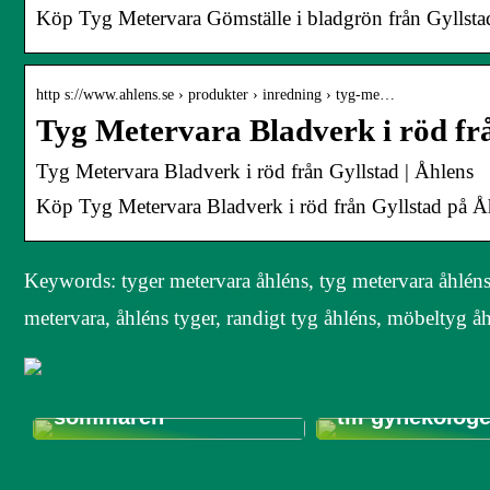
Köp Tyg Metervara Gömställe i bladgrön från Gyllstad
http s://www.ahlens.se › produkter › inredning › tyg-me…
Tyg Metervara Bladverk i röd fr
Tyg Metervara Bladverk i röd från Gyllstad | Åhlens
Köp Tyg Metervara Bladverk i röd från Gyllstad på Åh
Keywords: tyger metervara åhléns, tyg metervara åhléns,
metervara, åhléns tyger, randigt tyg åhléns, möbeltyg åh
Guide till hur du gör
din bil, hus och
trädgård redo för
Så ofta ska m
sommaren
till gynekolog