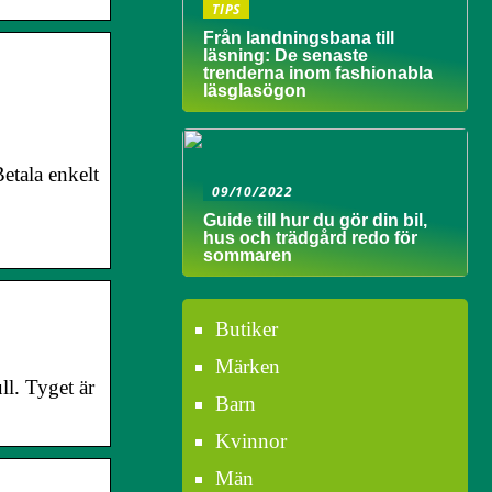
TIPS
Från landningsbana till
läsning: De senaste
trenderna inom fashionabla
läsglasögon
etala enkelt
09/10/2022
Guide till hur du gör din bil,
hus och trädgård redo för
sommaren
Butiker
Märken
l. Tyget är
Barn
Kvinnor
Män