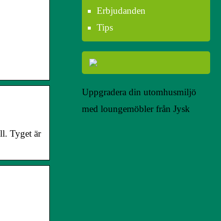
Erbjudanden
Tips
Uppgradera din utomhusmiljö
med loungemöbler från Jysk
l. Tyget är