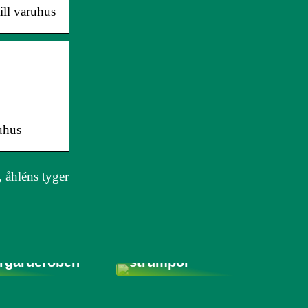
ill varuhus
uhus
, åhléns tyger
 du bör tänka
du köper
Tips för att styla dina
ill
unika Antipast-
garderoben
strumpor