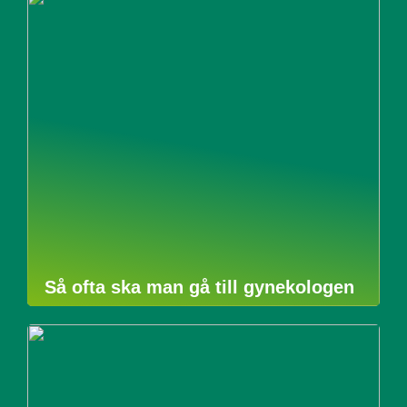
Så ofta ska man gå till gynekologen