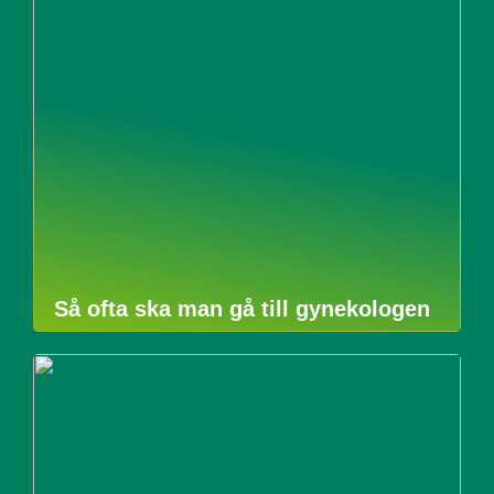
Så ofta ska man gå till gynekologen