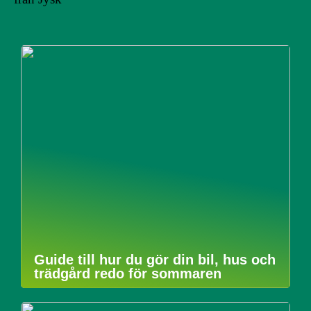
Guide till hur du gör din bil, hus och
trädgård redo för sommaren