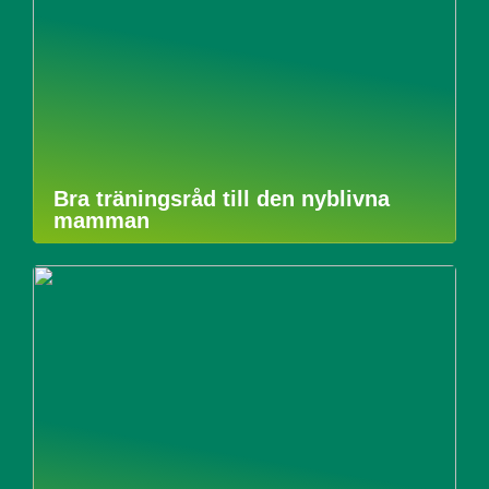
Bra träningsråd till den nyblivna
mamman