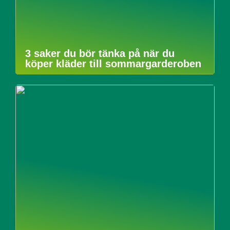
3 saker du bör tänka på när du
köper kläder till sommargarderoben