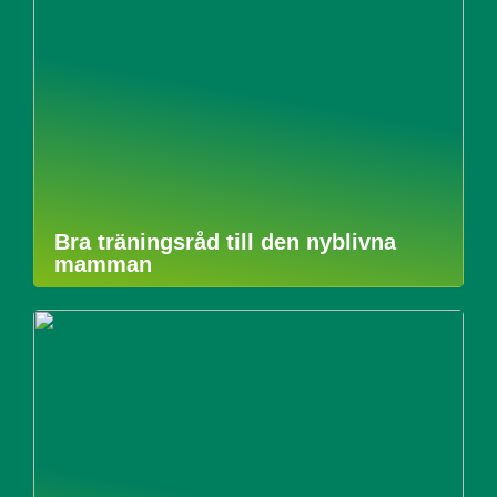
Bra träningsråd till den nyblivna
mamman