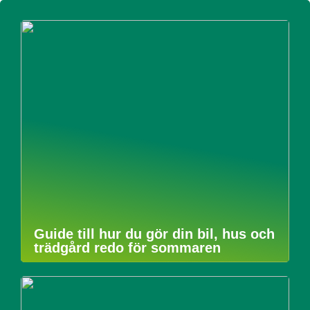
Guide till hur du gör din bil, hus och
trädgård redo för sommaren