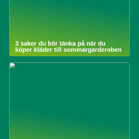
3 saker du bör tänka på när du
köper kläder till sommargarderoben