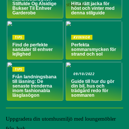
Stilfulde Og Alsidige
Hitta rätt jacka för
Bukser Til Enhver
höst och vinter med
Garderobe
denna stilguide
TIPS
KVINNOR
Find de perfekte
Perfekta
sandaler til enhver
sommarsmycken för
lejlighed
strand och sol
TIPS
09/10/2022
Från landningsbana
till läsning: De
Guide till hur du gör
senaste trenderna
din bil, hus och
inom fashionabla
trädgård redo för
läsglasögon
sommaren
Uppgradera din utomhusmiljö med loungemöbler
från Jysk